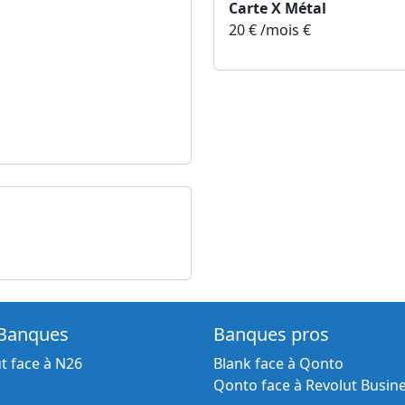
Carte X Métal
20 € /mois €
Banques
Banques pros
t face à N26
Blank face à Qonto
Qonto face à Revolut Busin