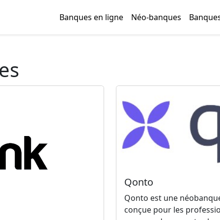
Banques en ligne
Néo-banques
Banques
es
Qonto
Qonto est une néobanque 
conçue pour les professio